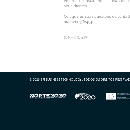
empresa, consulte-nos e saiba como 
seus clientes.
Coloque as suas questões ou contact
marketing@spj.pt
D. Mkt & Com SPJ
© 2026 SPJ BUSINESS TECHNOLOGY
.
TODOS OS DIREITOS RESERVA