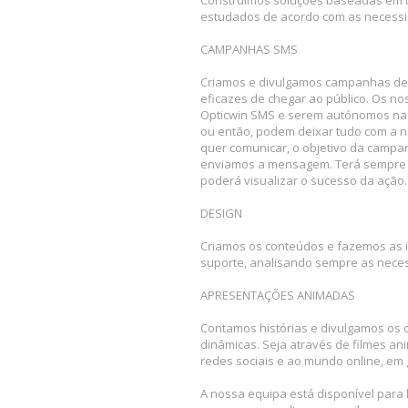
estudados de acordo com as necessid
CAMPANHAS SMS
Criamos e divulgamos campanhas de
eficazes de chegar ao público. Os n
Opticwin SMS e serem autónomos na 
ou então, podem deixar tudo com a n
quer comunicar, o objetivo da campa
enviamos a mensagem. Terá sempre d
poderá visualizar o sucesso da ação
DESIGN
Criamos os conteúdos e fazemos as
suporte, analisando sempre as neces
APRESENTAÇÕES ANIMADAS
Contamos histórias e divulgamos os
dinâmicas. Seja através de filmes a
redes sociais e ao mundo online, em 
A nossa equipa está disponível para 