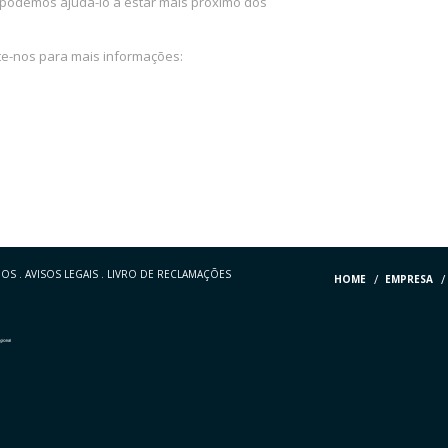
podemos ajudá-lo a estar mais próximo dos
e-nos para mais informações:
DOS
.
AVISOS LEGAIS
.
LIVRO DE RECLAMAÇÕES
HOME
EMPRESA