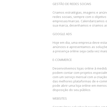
GESTÃO DE REDES SOCIAIS
Criamos estratégias, imagens e anún
redes sociais, sempre com o objetivo
empresas/marcas. Calendarizamos o
sua marca, desenhamos e criamos as
GOOGLE ADS
Hoje em dia, uma empresa deve estar
anúncios e apresentamos as soluçõe
a presença online seja cada vez mais
E-COMMERCE
Desenvolvemos lojas online à medida 
podem contar com projetos especial
com um serviço mensal com a criaçã
das melhores plataformas de e-comme
pode abrir uma loja online em menos
disposição do seu público.
WEBSITES
Construímos soluções baseadas em t