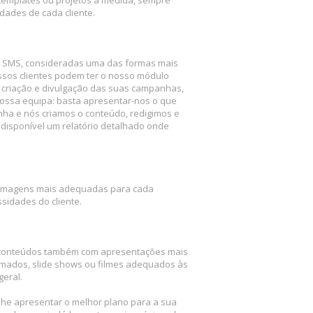
ades de cada cliente.
 SMS, consideradas uma das formas mais
ossos clientes podem ter o nosso módulo
criação e divulgação das suas campanhas,
ossa equipa: basta apresentar-nos o que
nha e nós criamos o conteúdo, redigimos e
isponível um relatório detalhado onde
.
 imagens mais adequadas para cada
sidades do cliente.
 conteúdos também com apresentações mais
nimados, slide shows ou filmes adequados às
geral.
lhe apresentar o melhor plano para a sua