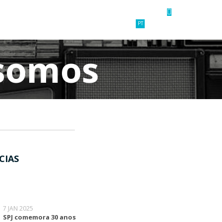
ÁREA RESERVADA
PT
EN
ES
somos
CIAS
7 JAN 2025
SPJ comemora 30 anos