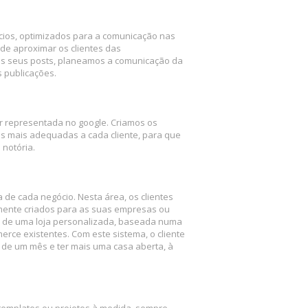
cios, optimizados para a comunicação nas
 de aproximar os clientes das
s seus posts, planeamos a comunicação da
 publicações.
 representada no google. Criamos os
s mais adequadas a cada cliente, para que
 notória.
de cada negócio. Nesta área, os clientes
mente criados para as suas empresas ou
o de uma loja personalizada, baseada numa
rce existentes. Com este sistema, o cliente
 de um mês e ter mais uma casa aberta, à
emplates ou projetos à medida, sempre