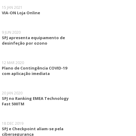
15 JAN 2021
VIA-ON Loja Online
9 JUN 2020
SPJ apresenta equipamento de
desinfeção por ozono
12 MAR 2020
Plano de Contingência COVID-19
com aplicação imediata
20 JAN 2020
SPJ no Ranking EMEA Technology
Fast 500TM
18 DEC 2019
SPJ e Checkpoint aliam-se pela
cibersegurança