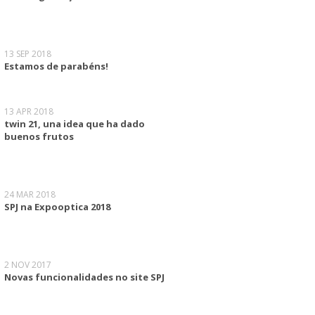
13 SEP 2018
Estamos de parabéns!
13 APR 2018
twin 21, una idea que ha dado
buenos frutos
24 MAR 2018
SPJ na Expooptica 2018
2 NOV 2017
Novas funcionalidades no site SPJ