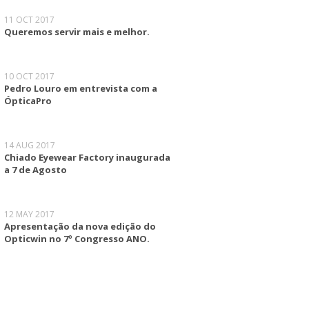
11 OCT 2017
Queremos servir mais e melhor.
10 OCT 2017
Pedro Louro em entrevista com a
ÓpticaPro
14 AUG 2017
Chiado Eyewear Factory inaugurada
a 7 de Agosto
12 MAY 2017
Apresentação da nova edição do
Opticwin no 7º Congresso ANO.