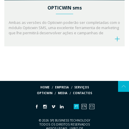
OPTICWIN sms
Ambas as versões do Opticwin poderão ser completadas com o
módulo Opticwin SMS, uma excelente ferramenta de marketing
que lhe permitirá desenvolver ações e campanhas de
comunicação via SMS, de forma rápida e eficaz e com custos
reduzidos.
Envia até milhares de SMS em poucos minutos.
Campanhas promocionais, avisos, mensagens de aniversário,
lembretes, tudo isto será mais simples com esta aplicação.
HOME
EMPRESA
SERVIÇOS
OPTICWIN
MEDIA
CONTACTOS
PT
EN
ES
© 2026 SPJ BUSINESS TECHNOLOGY
TODOS OS DIREITOS RESERVADOS
AVISOS LEGAIS
.
LIVRO DE