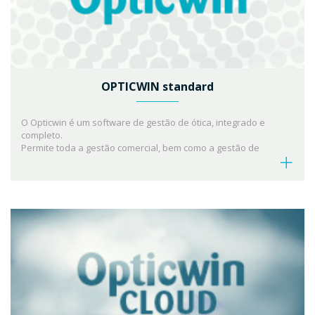
OPTICWIN standard
O Opticwin é um software de gestão de ótica, integrado e
completo.
Permite toda a gestão comercial, bem como a gestão de
agenda e de prescrições.
Cumpre todas as normas e requisitos legais e fiscais, sendo
certificado pela AT, sob o nº 0423.
De utilização fácil e intuitiva, esta ferramenta constitui o
parceiro ideal, quer tenha uma ou várias lojas.
Licença de utilização perpétua/loja
Base de dados local.
Consulte a área de informações e saiba mais sobre o seu
software de gestão de Ópticas.