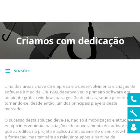
MENU
Criamos com dedicação
VERSÕES
Uma das áreas chave da empresa é o desenvolvimento e criação de
software à medida. Em 1999, desenvolveu o primeiro software em
ambiente gráfico windows para gestão de óticas, sendo pioneira e
tornando-se, desde então, um dos principais players deste
mercado.
O sucesso desta solução deve-se, não só à mobilização e atitude da
equipa interveniente na criação e desenvolvimento do software,
que acreditou no projeto e aplicou afincadamente o seu know-how
e formação, mas também ao relevante apoio e partilha de