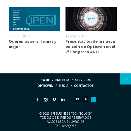
11 OCT 2017
12 MAY 2017
Queremos servirle más y
Presentación de la nueva
mejor
edición de Opticwin en el
7º Congreso ANO.
HOME
EMPRESA
SERVICIOS
OPTICWIN
MEDIA
CONTACTOS
PT
EN
ES
© 2026 SPJ BUSINESS TECHNOLOGY
TODOS OS DIREITOS RESERVADOS
AVISOS LEGAIS
.
LIVRO DE
RECLAMAÇÕES