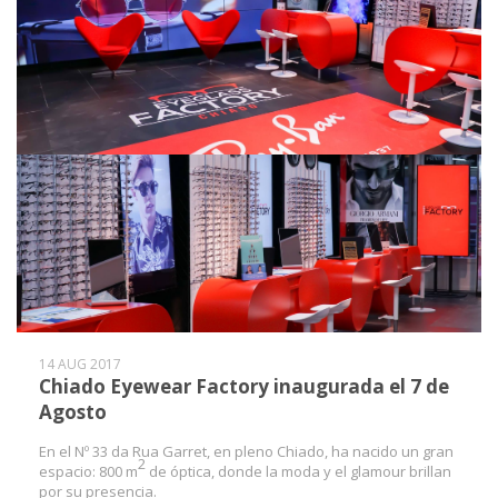
14 AUG 2017
Chiado Eyewear Factory inaugurada el 7 de
Agosto
En el Nº 33 da Rua Garret, en pleno Chiado, ha nacido un gran
2
espacio: 800 m
de óptica, donde la moda y el glamour brillan
por su presencia.