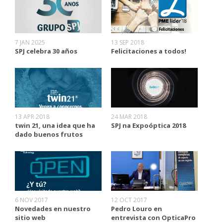
7 JAN 2025
13 SEP 2018
SPJ celebra 30 años
Felicitaciones a todos!
13 APR 2018
24 MAR 2018
twin 21, una idea que ha
SPJ na Expoóptica 2018
dado buenos frutos
6 NOV 2017
12 OCT 2017
Novedades en nuestro
Pedro Louro en
sitio web
entrevista con OpticaPro